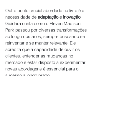
Outro ponto crucial abordado no livro é a 
necessidade de 
adaptação
 e 
inovação
. 
Guidara conta como o Eleven Madison 
Park passou por diversas transformações 
ao longo dos anos, sempre buscando se 
reinventar e se manter relevante. Ele 
acredita que a capacidade de ouvir os 
clientes, entender as mudanças no 
mercado e estar disposto a experimentar 
novas abordagens é essencial para o 
sucesso a longo prazo.
Em resumo, " 
Hospitalidade Irracional
" é 
mais do que um livro sobre gestão de 
restaurantes; é um manual sobre como 
criar experiências memoráveis
 e construir 
negócios que se destacam pela qualidade 
do atendimento e pela conexão humana. 
As lições de Will Guidara são valiosas 