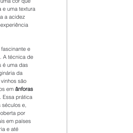
 uma cor que 
 e uma textura 
a a acidez 
 experiência 
 fascinante e 
. A técnica de 
s é uma das 
inária da 
 vinhos são 
os em 
ânforas 
. Essa prática 
 séculos e, 
coberta por 
ais em países 
ia e até 