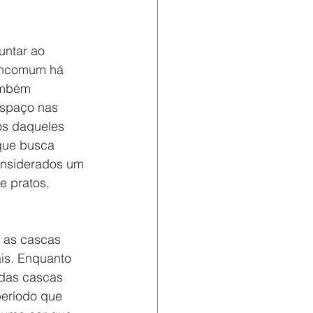
untar ao 
 incomum há 
ambém 
espaço nas 
os daqueles 
que busca 
onsiderados um 
 pratos, 
 as cascas 
is. Enquanto 
das cascas 
período que 