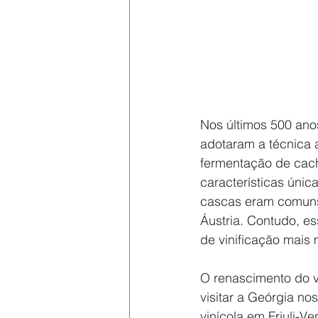
Nos últimos 500 anos
adotaram a técnica 
fermentação de cacho
características úni
cascas eram comuns 
Áustria. Contudo, e
de vinificação mais 
O renascimento do v
visitar a Geórgia no
vinícola em Friuli-V