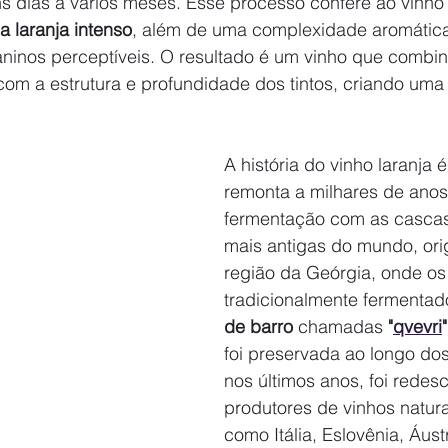
ns dias a vários meses. Esse processo confere ao vinho
a laranja intenso
, além de uma complexidade aromática
aninos perceptíveis. O resultado é um vinho que combin
com a estrutura e profundidade dos tintos, criando uma
A história do vinho laranja é
remonta a milhares de anos
fermentação com as casca
mais antigas do mundo, orig
região da Geórgia, onde os
tradicionalmente fermentad
de barro
 chamadas 
"
qvevri
"
foi preservada ao longo dos
nos últimos anos, foi redes
produtores de vinhos natur
como Itália, Eslovênia, Áustr