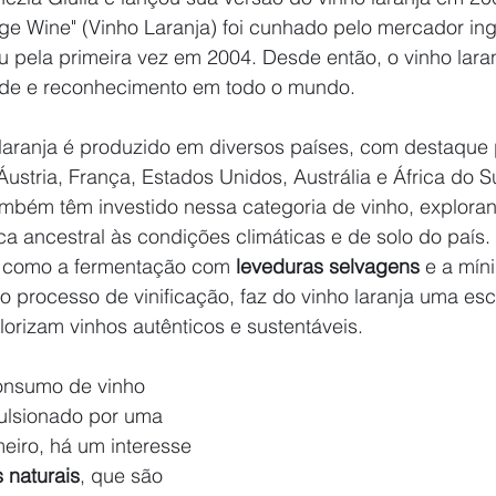
ge Wine" (Vinho Laranja) foi cunhado pelo mercador ing
zou pela primeira vez em 2004. Desde então, o vinho lara
de e reconhecimento em todo o mundo.
laranja é produzido em diversos países, com destaque pa
Áustria, França, Estados Unidos, Austrália e África do S
ambém têm investido nessa categoria de vinho, exploran
a ancestral às condições climáticas e de solo do país.
, como a fermentação com 
leveduras selvagens
 e a mín
o processo de vinificação, faz do vinho laranja uma esc
orizam vinhos autênticos e sustentáveis.
onsumo de vinho 
pulsionado por uma 
meiro, há um interesse 
 naturais
, que são 