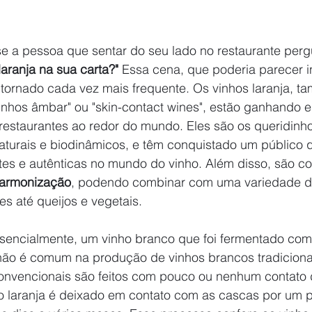
se a pessoa que sentar do seu lado no restaurante perg
laranja na sua carta?"
 Essa cena, que poderia parecer
 tornado cada vez mais frequente. Os vinhos laranja, t
nhos âmbar" ou "skin-contact wines", estão ganhando 
 restaurantes ao redor do mundo. Eles são os queridinh
aturais e biodinâmicos, e têm conquistado um público 
ntes e autênticas no mundo do vinho. Além disso, são c
harmonização
, podendo combinar com uma variedade de
s até queijos e vegetais.
essencialmente, um vinho branco que foi fermentado com
não é comum na produção de vinhos brancos tradiciona
onvencionais são feitos com pouco ou nenhum contato 
o laranja é deixado em contato com as cascas por um 