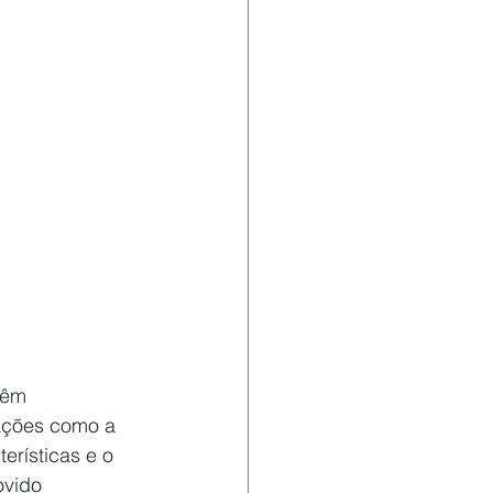
têm 
ações como a 
erísticas e o 
ovido 