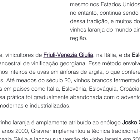
mesmo nos Estados Unidos.
no entanto, continua sendo 
dessa tradição, e muitos d
vinhos laranja do mundo a
região.
, vinicultores de 
Friuli-Venezia Giulia
, na Itália, e da 
Esl
ancestral de vinificação georgiana. Esse método envolv
s inteiros de uvas em ânforas de argila, o que confere
cas. Até meados do século 20, vinhos brancos fermenta
em países como Itália, Eslovênia, Eslováquia, Croácia
ssa prática foi gradualmente abandonada com o advento
modernas e industrializadas.
inho laranja é amplamente atribuído ao enólogo 
Josko 
s anos 2000, Gravner implementou a técnica tradicional
enezia Giulia e lançou sua versão do vinho laranja em 2