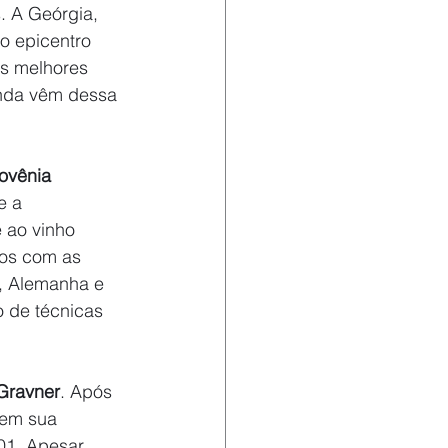
 A Geórgia, 
o epicentro 
os melhores 
inda vêm dessa 
ovênia
e a 
 ao vinho 
dos com as 
, Alemanha e 
 de técnicas 
Gravner
. Após 
 em sua 
001. Apesar 