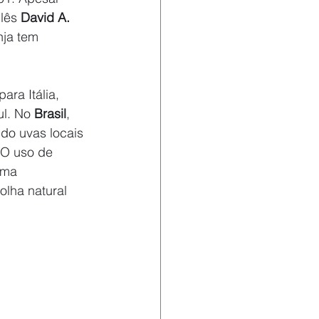
lês 
David A. 
nja tem 
ra Itália, 
ul. No 
Brasil
, 
do uvas locais 
 O uso de 
ima 
olha natural 