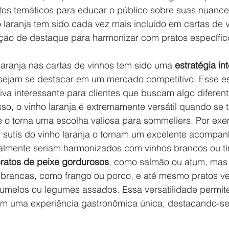
os temáticos para educar o público sobre suas nuance
o laranja tem sido cada vez mais incluído em cartas de v
ão de destaque para harmonizar com pratos específic
laranja nas cartas de vinhos tem sido uma 
estratégia in
sejam se destacar em um mercado competitivo. Esse est
iva interessante para clientes que buscam algo diferent
o, o vinho laranja é extremamente versátil quando se t
 o torna uma escolha valiosa para sommeliers. Por exe
os sutis do vinho laranja o tornam um excelente acompa
nalmente seriam harmonizados com vinhos brancos ou tin
ratos de peixe gordurosos
, como salmão ou atum, ma
rancas, como frango ou porco, e até mesmo pratos ve
umelos ou legumes assados. Essa versatilidade permit
am uma experiência gastronômica única, destacando-se