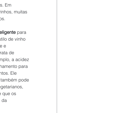
s. Em 
inhos, muitas 
os.
teligente
 para 
ilo de vinho 
e e 
rata de 
mplo, a acidez 
nhamento para 
tos. Ele 
s também pode 
getarianos, 
e que os 
 da 