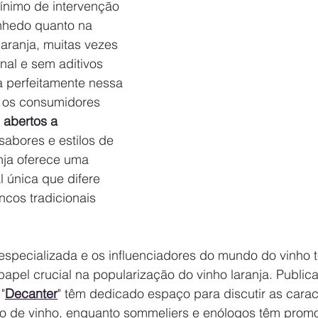
nimo de intervenção 
inhedo quanto na 
laranja, muitas vezes 
nal e sem aditivos 
a perfeitamente nessa 
 os consumidores 
 abertos a 
sabores e estilos de 
anja oferece uma 
l única que difere 
ncos tradicionais 
 especializada e os influenciadores do mundo do vinho 
el crucial na popularização do vinho laranja. Public
 "
Decanter
" têm dedicado espaço para discutir as caract
ilo de vinho, enquanto sommeliers e enólogos têm prom