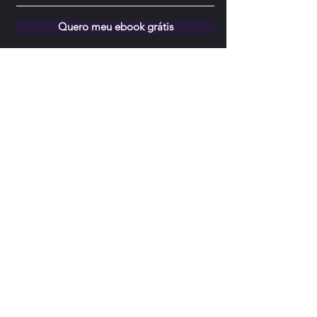
Quero meu ebook grátis
@labodeguita.vinhos
+55 51 99186 - 6962
labodeguita.curadoria@gmail.com
Política de Privacidade e Termos de Uso
©2023 by La Bodeguita.
Proudly created with Wix.com