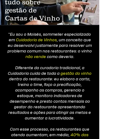
tudo sobre
gestão de
Cartas de Vinho
"
Eu sou o Moisés, sommelier especializado
em
Cuidadoria de Vinhos
, um conceito que
eu desenvolvi justamente para resolver um
problema comum nos restaurantes: o vinho
não vende
como deveria.
Diferente da curadoria tradicional, a
Cuidadoria cuida de toda a
gestão do vinho
dentro do restaurante: eu elaboro a carta,
treino o time, faço a precificação,
acompanho as compras, gerencio o
estoque, monitoro indicadores de
desempenho e presto contas mensais ao
gestor do restaurante apresentando
resultados e ações para atingir as metas e
aumentar a lucratividade.
Com esse processo, os restaurantes que
atendo aumentam, em média,
40% das