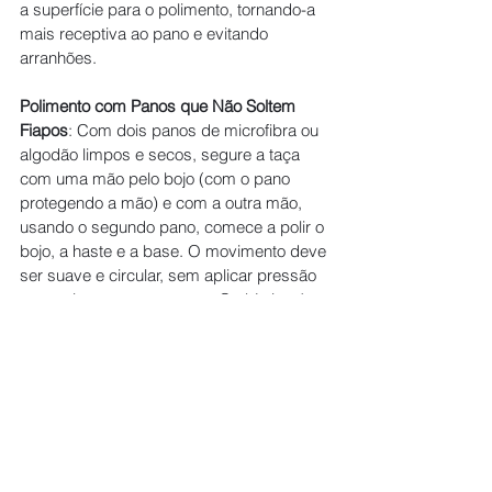
a superfície para o polimento, tornando-a 
mais receptiva ao pano e evitando 
arranhões.
Polimento com Panos que Não Soltem 
Fiapos
: Com dois panos de microfibra ou 
algodão limpos e secos, segure a taça 
com uma mão pelo bojo (com o pano 
protegendo a mão) e com a outra mão, 
usando o segundo pano, comece a polir o 
bojo, a haste e a base. O movimento deve 
ser suave e circular, sem aplicar pressão 
excessiva ou torcer a taça. O objetivo é 
remover qualquer mancha de água, 
impressão digital ou fiapo, deixando a 
taça cristalina. Troque os panos 
regularmente se ficarem úmidos ou sujos.
Inspeção Final
: Após o polimento, 
inspecione a taça contra a luz para 