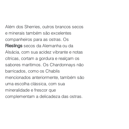
Além dos Sherries, outros brancos secos 
e minerais também são excelentes 
companheiros para as ostras. Os 
Rieslings
 secos da Alemanha ou da 
Alsácia, com sua acidez vibrante e notas 
cítricas, cortam a gordura e realçam os 
sabores marítimos. Os Chardonnays não 
barricados, como os Chablis 
mencionados anteriormente, também são 
uma escolha clássica, com sua 
mineralidade e frescor que 
complementam a delicadeza das ostras.
Os vinhos naturais, que têm ganhado 
espaço nos últimos anos, também podem 
surpreender nessa harmonização. 
Produzidos com mínima intervenção, 