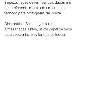
limpeza. Taças devem ser guardadas em 
pé, preferencialmente em um armário 
fechado para protegê-las da poeira.
Dica prática: Se as taças forem 
armazenadas juntas, utilize papel de seda 
para separá-las e evitar que se toquem, 
reduzindo o risco de danos. Para 
restaurantes com espaço limitado, 
considere prateleiras suspensas ou 
armários específicos para taças.
10. Realize Inspeções Regulares
Mesmo com todos os cuidados, é 
importante realizar inspeções regulares 
nas taças para garantir que estejam em 
perfeitas condições. Taças riscadas ou 
danificadas devem ser substituídas 
imediatamente.